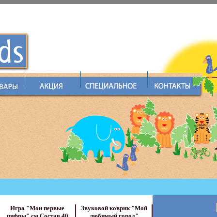
Игра "Мои первые
Звуковой коврик "Мой
цифры" см Состав 40
любимый город"