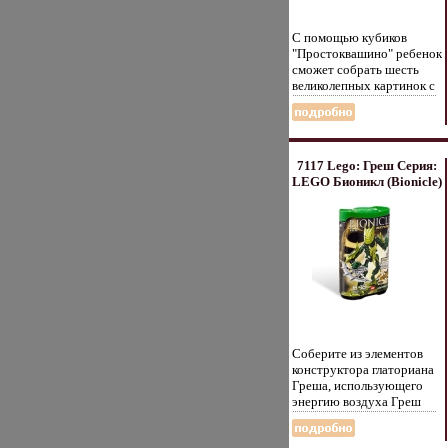
карточки, инструкция на
русском языке.
С помощью кубиков
"Простоквашино" ребенок
сможет собрать шесть
великолепных картинок с
изображением любимых
героев одноименного
мультфильма Игра с
кубиками развивает
зрительное восприятие,
7117 Lego: Греш Серия:
наблюдатеасыутльность и
LEGO Бионикл (Bionicle)
внимание, мелкую
инфо 13265d.
моторику рук и
произвольные движения
Ребенок научится
складывать целостный
образ из частей,
определять недостающие
детали изображения
Размер кубика: 4 см х 4 см
х 4 см Состав 12 кубиков.
Соберите из элементов
конструктора глаториана
Греша, использующего
энергию воздуха Греш
вооружен двумя
серебристыми