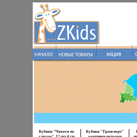
Кубики "Читаем по
Кубики "Транспорт"
слогам", 12 шт 4 см
картинки методом
п