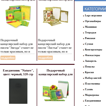
писем "Звезда" пластик
писем "Листья" пластик
Изготовитель: Китай
Изготовитель: Китай
Артикул: 9611 инфо
Артикул: 9613 инфо
5764e.
5765e.
Lego игрушки
Органайзеры
Машинки
Тетрадьи
Рюкзаки
Подарочный
Подарочный
канцелярский набор для
канцелярский набор для
Сумки
писем "Звезда" станет не
писем "Листья" станет не
Конструкторы
только красивым, но и
только красивым, но и
функциональным
функциональным
Фломастеры
подарком Набор состоит
подарком Набор состоит
Акварель
из блока бумаги на
из блока бумаги на
склейке, шариковой ручки
склейке, шариковой ручки
Пеналы
со сменным стержнем, 12
Ежедневник "Nature",
со сменным стержнем, 12
Подарочный
Краски
карточек дласюдтя писем
цвет: черный, 320 стр
карточек дласькшя писем
канцелярский набор для
и 12 конвертов Предметы
Цвет: черный
и 12 конвертов Предметы
девочки "Звезда", 6
Набор кистей
набора, выполненные в
Количество страниц: 320
набора, выполненные в
предметов дерево
Пластилины
яркой цветовой гамме,
инфо 5767e.
яркой цветовой гамме,
Изготовитель: Китай
хранятся в оригинальной
хранятся в оригинальной
Артикул: 9623 инфо
Гуашь
подарочной коробке,
подарочной коробке,
5768e.
Маркеровы
закрывающейся широким
закрывающейся широким
магнитным клапаном
магнитным клапаном
Ежедневники
Характеристики: Длина
Характеристики: Длина