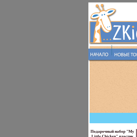
Подарочный набор "My
Little Chicken" пластик