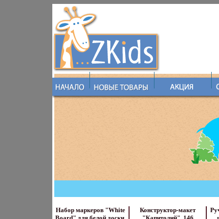
Набор маркеров "White
Конструктор-макет
Ру
Board" для белой доски,
"Капитолий", 146