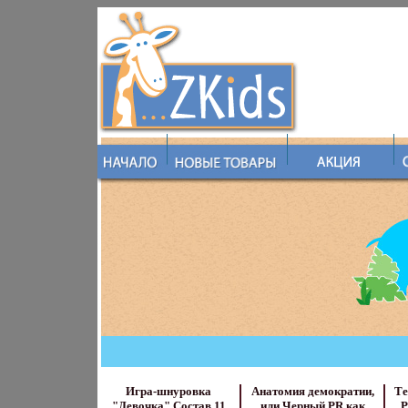
Игра-шнуровка
Анатомия демократии,
Те
"Девочка" Состав 11
или Черный PR как
P