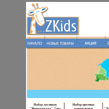
Набор ластиков
Набор цветных
"Японская еда", 7 шт
акварельных
"Де