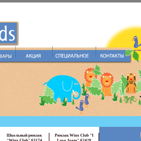
Школьный рюкзак
Рюкзак Winx Club "I
"Winx Club" 63174
Love Jeans" 62428