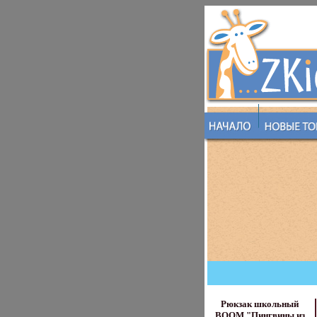
Рюкзак школьный
BOOM "Пингвины из