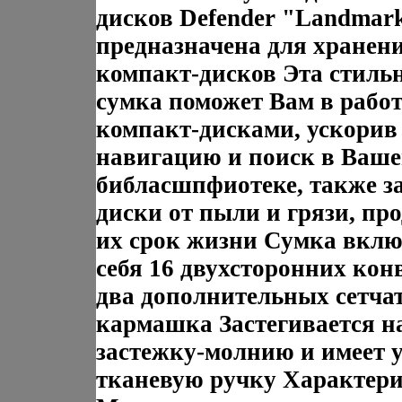
дисков Defender "Landmar
предназначена для хранени
компакт-дисков Эта стиль
сумка поможет Вам в работ
компакт-дисками, ускорив
навигацию и поиск в Ваш
библасшпфиотеке, также з
диски от пыли и грязи, пр
их срок жизни Сумка вклю
себя 16 двухсторонних кон
два дополнительных сетча
кармашка Застегивается н
застежку-молнию и имеет 
тканевую ручку Характери