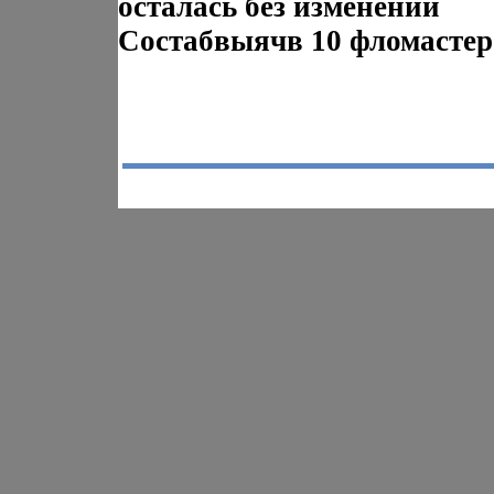
осталась без изменений
Состабвыячв 10 фломастер