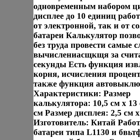
одновременным набором ц
дисплее до 10 единиц рабо
от электронной, так и от с
батареи Калькулятор позв
без труда провести самые 
вычислениасщкщя за счит
секунды Есть функция изв
корня, исчисления процент
также функция автовыклю
Характеристики: Размер
калькулятора: 10,5 см х 13 
см Размер дисплея: 2,5 см х
Изготовитель: Китай Работ
батареи типа L1130 и бвьт