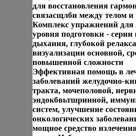
для восстановления гармо
связасщлби между телом и
Комплекс упражнений для
уровня подготовки - серии 
дыхания, глубокой релакс
визуализации основной, ср
повышенной сложности
Эффективная помощь в ле
заболеваний желудочно-ки
тракта, мочеполовой, нерв
эндокбвьтшринной, иммун
систем, улучшение состоян
онкологических заболевани
мощное средство излечени