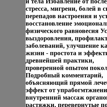
и тела Избавление от посл
стресса, мигрени, болей в с
перепадов настроения и уст
восстановление эмоционал
физического равновесия У
выздоровления, профилак
заболеваний, улучшение к
жизни - простота и эффект
древнейшей практики,
проверенной опытом поко
Подробный комментарий,
объясняющий прямой леч
эффект от упрабогмтжнени
внутренний массаж органо
растяжки, перевернутые п