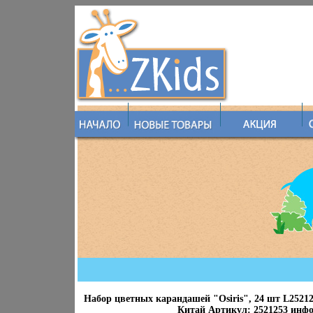
Набор цветных карандашей "Osiris", 24 шт L2521
Китай Артикул: 2521253 инфо