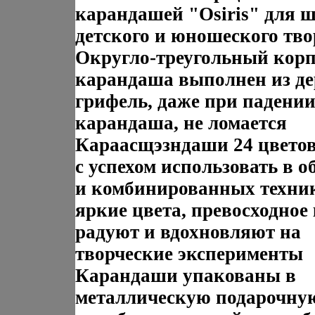
карандашей "Osiris" для 
детского и юношеского тво
Округло-треугольный корп
карандаша выполнен из де
грифель, даже при падени
карандаша, не ломается
Караасщэзндаши 24 цвето
с успехом использовать в 
и комбинированных техни
яркие цвета, превосходное
радуют и вдохновляют на
творческие эксперименты
Карандаши упакованы в
металлическую подарочну