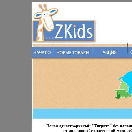
Пенал одностворчатый "Тигрята" без наполн
открывающейся застежкой-молнией