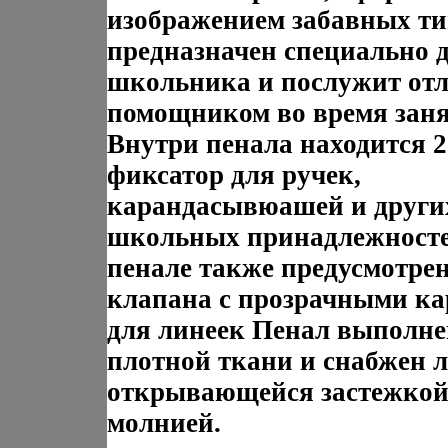
изображением забавных ти
предназначен специально 
школьника и послужит от
помощником во время зан
Внутри пенала находится 2
фиксатор для ручек,
карандасывюашей и други
школьных принадлежност
пенале также предусмотре
клапана с прозрачными к
для линеек Пенал выполне
плотной ткани и снабжен л
открывающейся застежкой
молнией.