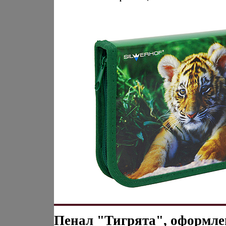
Пенал "Тигрята", оформл