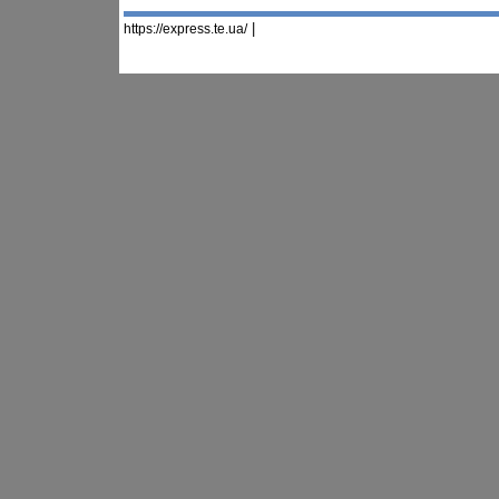
|
https://express.te.ua/