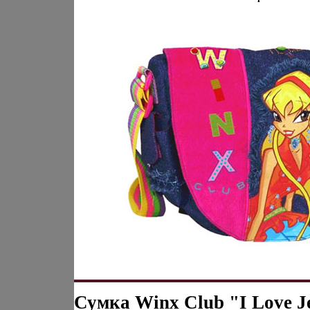
Сумка Winx Club "I Love J