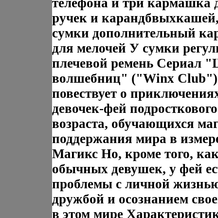
телефона и три кармашка 
ручек и карандбвыхкашей,
сумки дополнительный к
для мелочей У сумки регу
плечевой ремень Сериал 
волшебниц" ("Winx Club")
повествует о приключения
девочек-фей подросткового
возраста, обучающихся ма
поддержания мира в измер
Магикс Но, кроме того, как
обычных девушек, у фей ес
проблемы с личной жизнью
дружбой и осознанием свое
в этом мире Характеристи