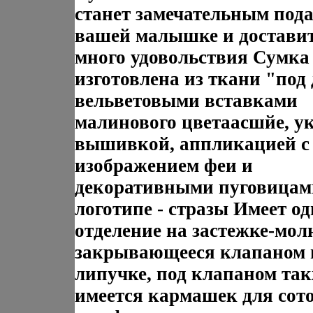
станет замечательным под
вашей малышке и доставит
много удовольствия Сумка
изготовлена из ткани "под
вельветовыми вставками
малинового цветаасшйе, у
вышивкой, аппликацией с
изображением феи и
декоративными пуговицам
логотипе - стразы Имеет од
отделение на застежке-мол
закрывающееся клапаном 
липучке, под клапаном та
имеется кармашек для сот