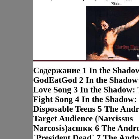
792c.
Содержание 1 In the Shado
GodEatGod 2 In the Shadow
Love Song 3 In the Shadow:
Fight Song 4 In the Shadow:
Disposable Teens 5 The And
Target Audience (Narcissus
Narcosis)асшкк 6 The Andr
`President Dead` 7 The Andr