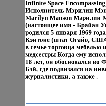
Infinite Space Encompassing
Исполнитель Мэрилин Мэ
Marilyn Manson Мэрилин 
(настоящее имя - Брайан У
родился 5 января 1969 года
Кэнтоне (штат Огайо, СШ
в семье торговца мебелью 
медсестры Когда ему испо
18 лет, он обосновался во 
Бэй, где подвизался на нив
журналистики, а также .