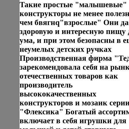
Такие простые "малышевые"
конструкторы не менее полез
чем бвягнq"взрослые" Они д
здоровую и интересную пищу 
ума, и при этом безопасны в е
неумелых детских ручках
Производственная фирма "Те
зарекомендовала себя на рын
отечественных товаров как
производитель
высококачественных
конструкторов и мозаик сери
"Флексика" Богатый ассорти
включает в себя игрушки для