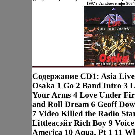
1997 г Альбом инфо 9074
Содержание CD1: Asia Live
Osaka 1 Go 2 Band Intro 3
Your Arms 4 Love Under Fir
and Roll Dream 6 Geoff Dow
7 Video Killed the Radio Sta
Littleасэйт Rich Boy 9 Voice
America 10 Aqua, Pt 1 11 W