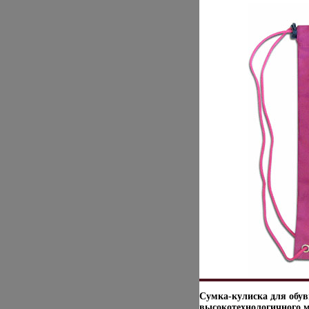
Сумка-кулиска для обув
высокотехнологичного 