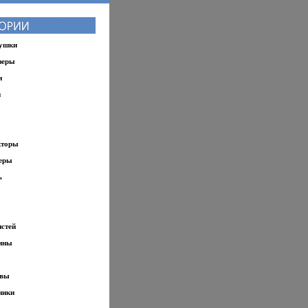
рушки
зеры
и
и
кторы
еры
ь
стей
ины
овы
ники