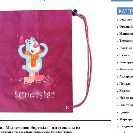
Lego иг
Органай
Машинк
Тетрадь
Рюкзаки
Сумки
Констру
Фломаст
Акварел
Пеналы
Краски
Набор ки
Пластил
Гуашь
Маркер
Ежеднев
и "Медвежонок Superstar" изготовлена из
материала со специальным покрытием,