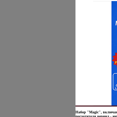
Набор "Magic", включа
поглотителя чернил - и