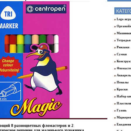
Lego игр
Органайз
Машинки
Тетрадьи
Рюкзаки
Сумки
Конструк
Фломаст
Акварель
Пеналы
Краски
Набор ки
Пластил
Гуашь
Маркеро
Ежедневн
ющий 8 разноцветных фломастеров и 2
нтересное решение для маленького художника,