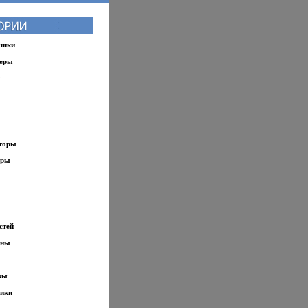
ушки
еры
торы
еры
стей
ины
вы
ики