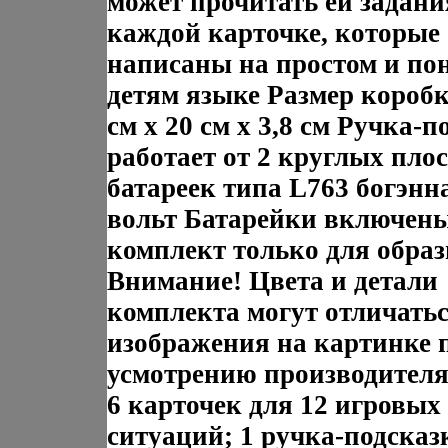
может прочитать ей задани
каждой карточке, которые
написаны на простом и по
детям языке Размер коробк
см x 20 см x 3,8 см Ручка-п
работает от 2 круглых пло
батареек типа L763 богэнна
вольт Батарейки включены
комплект только для образ
Внимание! Цвета и детали
комплекта могут отличатьс
изображения на картинке 
усмотрению производителя
6 карточек для 12 игровых
ситуаций; 1 ручка-подсказ