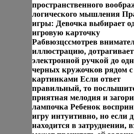
пространственного вообра
логического мышления Пр
игры: Девочка выбирает о
игровую карточку
Рабвюзцссмотрев внимате
иллюстрацию, дотрагивает
электронной ручкой до одн
черных кружочков рядом с
картинками Если ответ
правильный, то послышит
приятная мелодия и загори
лампочка Ребенок воспри
игру интуитивно, но если 
находится в затруднении, 