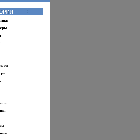
рушки
зеры
и
и
кторы
еры
ь
стей
ины
овы
ники