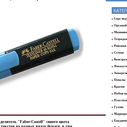
Lego иг
Органай
Машинк
Тетрадь
Рюкзаки
Сумки
Констру
Фломаст
Акварел
Пеналы
Краски
Набор ки
Пластил
Гуашь
Маркер
Ежеднев
елитель "Faber-Castell" синего цвета
текстов на разных видах бумаги, в том