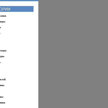
рушки
зеры
и
и
кторы
еры
ь
стей
ины
овы
ники