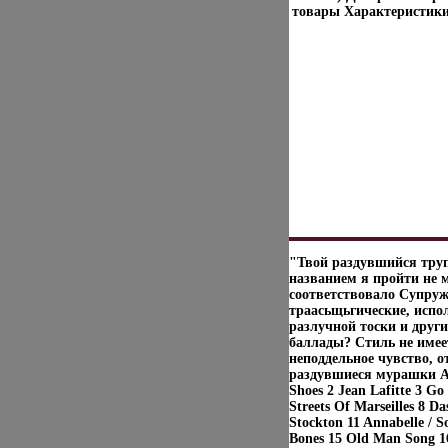
товары Характеристики 
"Твой раздувшийся труп
названием я пройти не м
соответствовало Супруж
траасьщьгические, испо
разлучной тоски и друг
баллады? Стиль не имеет
неподдельное чувство, о
раздувшиеся мурашки А
Shoes 2 Jean Lafitte 3 G
Streets Of Marseilles 8 
Stockton 11 Annabelle / 
Bones 15 Old Man Song 1