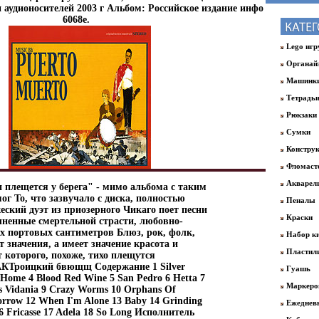
аудионосителей 2003 г Альбом: Российское издание инфо
6068e.
Lego иг
Органай
Машинк
Тетрадь
Рюкзаки
Сумки
Констру
Фломаст
Акварел
 плещется у берега" - мимо альбома с таким
ог То, что зазвучало с диска, полностью
Пеналы
еский дуэт из приозерного Чикаго поет песни
Краски
лненные смертельной страсти, любовно-
их портовых сантиметров Блюз, рок, фолк,
Набор ки
 значения, а имеет значение красота и
Пластил
т которого, похоже, тихо плещутся
КТроицкий бвющщ Содержание 1 Silver
Гуашь
o Home 4 Blood Red Wine 5 San Pedro 6 Hetta 7
Маркер
Das Vidania 9 Crazy Worms 10 Orphans Of
Sorrow 12 When I'm Alone 13 Baby 14 Grinding
Ежеднев
6 Fricasse 17 Adela 18 So Long Исполнитель