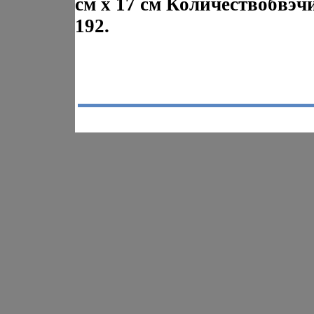
см х 17 см Количествобвэч
192.