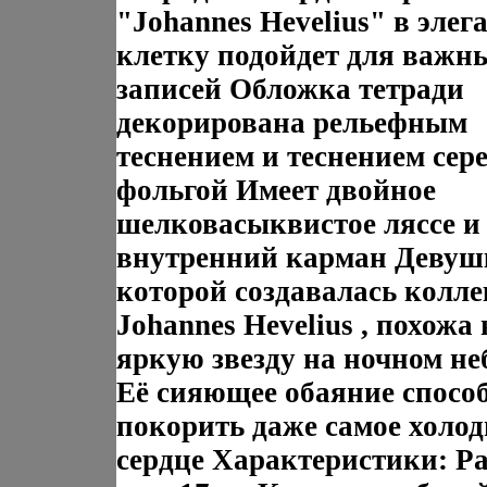
"Johannes Hevelius" в эле
клетку подойдет для важн
записей Обложка тетради
декорирована рельефным
теснением и теснением сер
фольгой Имеет двойное
шелковасыквистое ляссе и
внутренний карман Девушк
которой создавалась колл
Johannes Hevelius , похожа 
яркую звезду на ночном не
Её сияющее обаяние спосо
покорить даже самое холод
сердце Характеристики: Ра