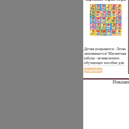
на магнитах инфо 5455e.
Детям понравится - Легко
запоминается! Магнитная
азбука - великолепное
обучающее пособие для
Вашего малыша Она
может надолго занять
маленького ребенка: он с
удовольствием станет
Показан
прикреплять буквы к
стенке
хоасэшалодильника,
стиральной машине,
подносу и любой
металлической
поверхности На
картинках вместе с
буквами изображены
предметы, животные,