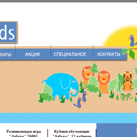
Развивающая игра
Кубики обучающие
"Азбука" 76001
"Азбука", 12 кубиков