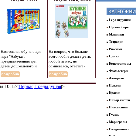
элементов, инструкция
экологически чистых и
на русском языке инфо
нетоксичных материалов
5609e.
инфо 5619e.
Lego игрушки
Органайзеры
Машинки
Тетрадьи
Рюкзаки
Настольная обучающая
На вопрос, что больше
игра "Азбука",
всего любят делать дети,
Сумки
предназначенная для
любой из нас, не
Конструкторы
детей дошкольного и
сомневаясь, ответит -
младшего школьного
играть Наблюдая
Фломастеры
возраста, совмещает в
окружающий мир, людей
Акварель
себе возможности игры-
вокруг себя, ребенок
головоломки,
хочет стать участником
Пеналы
ы 10-12<
Первая
|
Предыдущая
|>
изготовленной по
происходящих вокруг
Краски
технологии паззла, и
него событий В
учебного асэыхпособия,
даннасьгмом случае вам и
Набор кистей
разработанного на основе
вашему малышу
Пластилины
современных методик
предлагаются игры
обучения чтению целых
кубики-азбука и кубики-
Гуашь
слов На начальном этапе
математика Выполненные
Маркеровы
ребенок учится читать
из полистирола, они не
названия предметов,
могут ни разбиться, ни
Ежедневники
окружающих его с самого
поранить вашего малыша